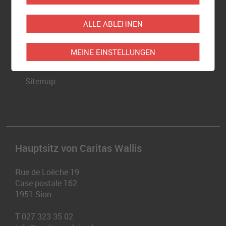
Newsletter
ALLE ABLEHNEN
Partner
MEINE EINSTELLUNGEN
Rechtliche Hinweise
Sitemap
Hauptsitz von Caritas Wallis
Rue de Loèche 19
Case postale 162
1951
Sion
T
027 323 35 02