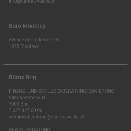
info@caritas-valais.ch
Büro Monthey
Avenue de l'Industrie 14
1870
Monthey
Büros Brig
FINANZ- UND SCHULDENBERATUNG/SANIERUNG
Viktoriastrasse 15
3900
Brig
T
027 927 60 06
schuldenberatung@caritas-wallis.ch
GEWALTBERATUNG