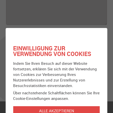
* erforderliche Felder
EINWILLIGUNG ZUR
VERWENDUNG VON COOKIES
Verschieben, um das Formular zu aktivieren.
Indem Sie Ihren Besuch auf dieser Website
fortsetzen, erklären Sie sich mit der Verwendung
von Cookies zur Verbesserung Ihres
Nutzererlebnisses und zur Erstellung von
Besuchsstatistiken einverstanden.
Über nachstehende Schaltflächen können Sie Ihre
Cookie-Einstellungen anpassen.
ALLE AKZEPTIEREN