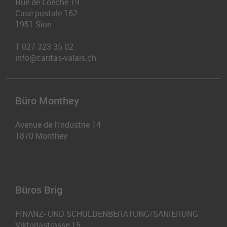
Rue de Loèche 19
Case postale 162
1951
Sion
T
027 323 35 02
info@caritas-valais.ch
Büro Monthey
Avenue de l'Industrie 14
1870
Monthey
Büros Brig
FINANZ- UND SCHULDENBERATUNG/SANIERUNG
Viktoriastrasse 15