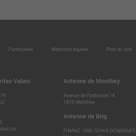
Partenaires
Mentions légales
Plan du site
itas Valais
Antenne de Monthey
 19
Avenue de l'Industrie 14
62
1870
Monthey
Antenne de Brig
2
alais.ch
FINANZ- UND SCHULDENBERAT