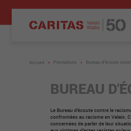
>
Prestations
>
Bureau d'écoute contr
Accueil
BUREAU D'É
Le Bureau d’écoute contre le racis
confrontées au racisme en Valais. C
concernées de parler de leur situat
aux victimes d’actes racistes qu’au