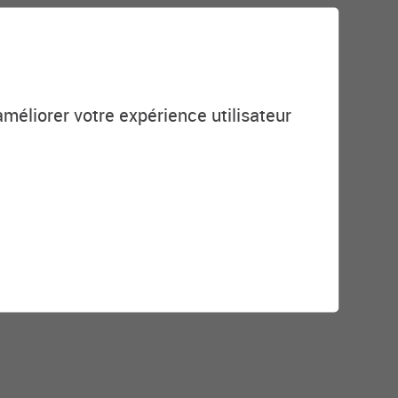
tutions, organisations ou groupes
améliorer votre expérience utilisateur