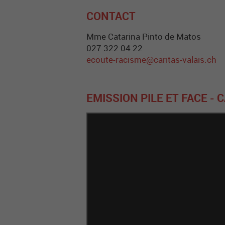
CONTACT
Mme Catarina Pinto de Matos
027 322 04 22
ecoute-racisme@caritas-valais.ch
EMISSION PILE ET FACE - 