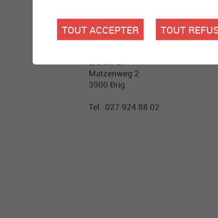
3900 Brigue
TOUT ACCEPTER
TOUT REFU
Tel : 027 927 60 06
Gewaltberatung Oberwallis
c/o SIPE
Matzenweg 2
3900 Brig
Tel : 027 924 88 02