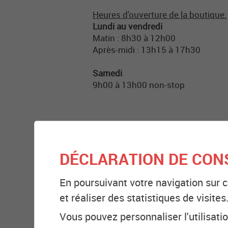
Heures d'ouverture de la boutique:
Lundi au vendredi
Matin : 8h30 à 12h00
Après-midi : 13h15 à 17h30
Samedi
9h00 à 13h00 non-stop
HAUT-VALAIS
DÉCLARATION DE CON
En poursuivant votre navigation sur c
et réaliser des statistiques de visites
Finanz- und Schuldenberatung/Sa
Vous pouvez personnaliser l'utilisati
Viktoriastrasse 15