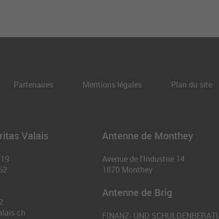
Partenaires
Mentions légales
Plan du site
itas Valais
Antenne de Monthey
 19
Avenue de l'Industrie 14
62
1870
Monthey
Antenne de Brig
2
alais.ch
FINANZ- UND SCHULDENBERAT