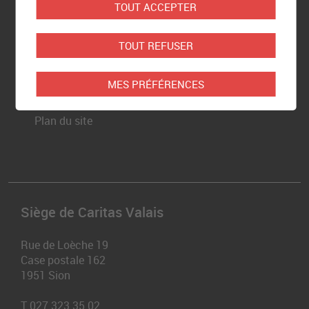
TOUT ACCEPTER
Newsletter
TOUT REFUSER
Partenaires
MES PRÉFÉRENCES
Mentions légales
Plan du site
Siège de Caritas Valais
Rue de Loèche 19
Case postale 162
1951
Sion
T
027 323 35 02