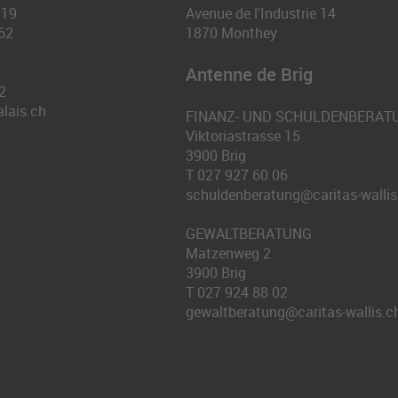
 19
Avenue de l'Industrie 14
62
1870
Monthey
Antenne de Brig
2
alais.ch
FINANZ- UND SCHULDENBERAT
Viktoriastrasse 15
3900
Brig
T
027 927 60 06
schuldenberatung@caritas-wallis
GEWALTBERATUNG
Matzenweg 2
3900
Brig
T
027 924 88 02
gewaltberatung@caritas-wallis.c