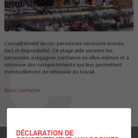
L'encadrement de ces personnes nécessite écoute,
tact et disponibilité. Ce stage aide souvent les
personnes à regagner confiance en elles-mêmes et à
retrouver des comportements qui leur permettent
éventuellement de retrouver du travail.
Nous contacter
DÉCLARATION DE