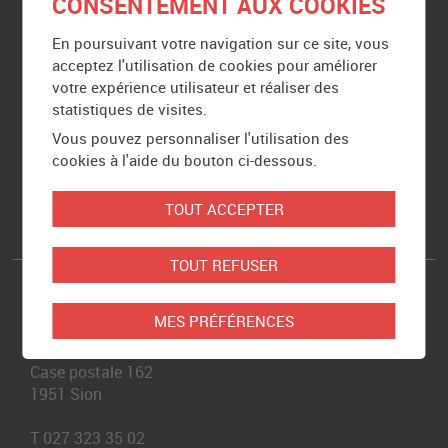
CONSENTEMENT AUX COOKIES
Newsletter
En poursuivant votre navigation sur ce site, vous
acceptez l'utilisation de cookies pour améliorer
Partenaires
votre expérience utilisateur et réaliser des
statistiques de visites.
Mentions légales
Vous pouvez personnaliser l'utilisation des
cookies à l'aide du bouton ci-dessous.
Plan du site
TOUT ACCEPTER
TOUT REFUSER
Siège de Caritas Valais
MES PRÉFÉRENCES
Rue de Loèche 19
Case postale 162
1951
Sion
T
027 323 35 02