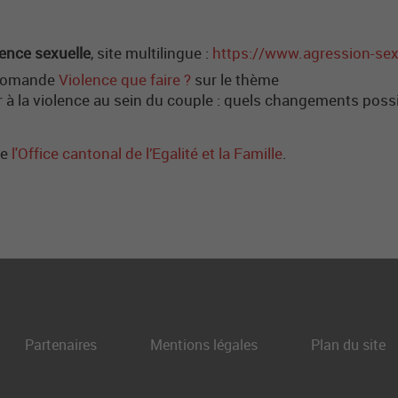
lence sexuelle
, site multilingue :
https://www.agression-sex
n romande
Violence que faire ?
sur le thème
 à la violence au sein du couple : quels changements possi
de
l'Office cantonal de l’Egalité et la Famille
.
Partenaires
Mentions légales
Plan du site