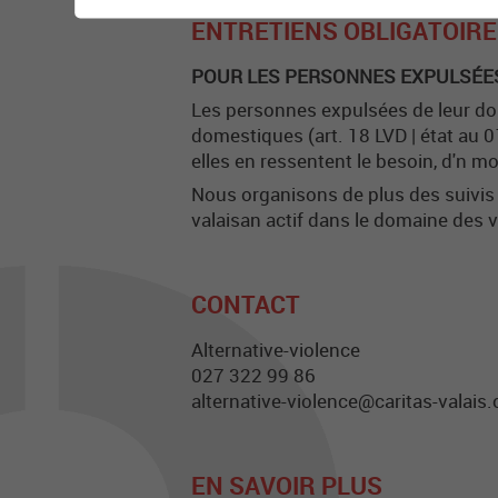
ENTRETIENS OBLIGATOIR
POUR LES PERSONNES EXPULSÉES
Les personnes expulsées de leur dom
domestiques (art. 18 LVD | état au 0
elles en ressentent le besoin, d'n m
Nous organisons de plus des suivis
valaisan actif dans le domaine des
CONTACT
Alternative-violence
027 322 99 86
alternative-violence@caritas-valais.
EN SAVOIR PLUS