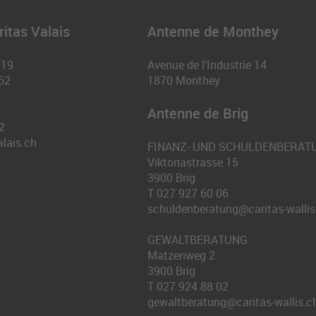
itas Valais
Antenne de Monthey
 19
Avenue de l'Industrie 14
62
1870
Monthey
Antenne de Brig
2
alais.ch
FINANZ- UND SCHULDENBERAT
Viktoriastrasse 15
3900
Brig
T
027 927 60 06
schuldenberatung@caritas-wallis
GEWALTBERATUNG
Matzenweg 2
3900
Brig
T
027 924 88 02
gewaltberatung@caritas-wallis.c