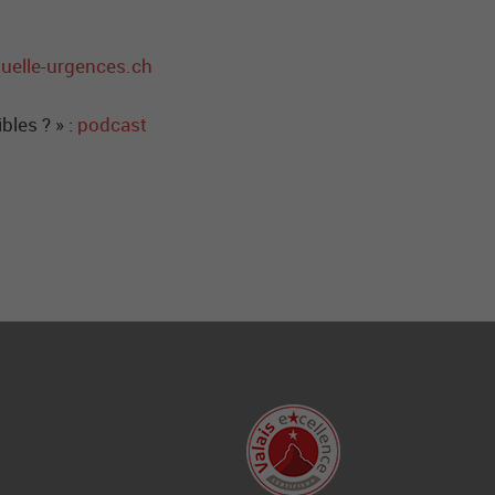
uelle-urgences.ch
bles ? » :
podcast