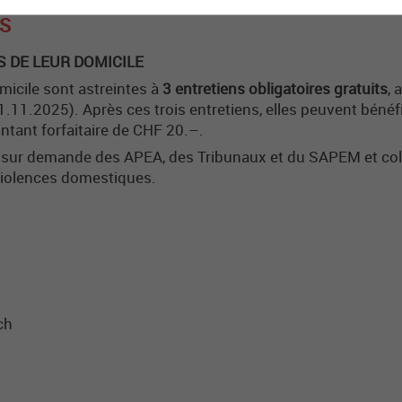
ES
 DE LEUR DOMICILE
icile sont astreintes à
3 entretiens obligatoires gratuits
, 
1.11.2025). Après ces trois entretiens, elles peuvent bénéf
ontant forfaitaire de CHF 20.–.
 sur demande des APEA, des Tribunaux et du SAPEM et coll
 violences domestiques.
ch