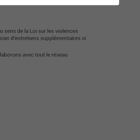
au sens de la Loi sur les violences
icier d’entretiens supplémentaires si
aborons avec tout le réseau