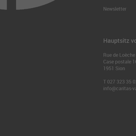
Newsletter
Hauptsitz vo
Rue de Loèche
Case postale 1
1951
Sion
T
027 323 35 0
info@caritas-v