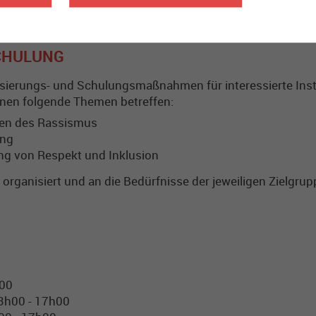
SCHULUNG
sierungs- und Schulungsmaßnahmen für interessierte Inst
en folgende Themen betreffen:
men des Rassismus
ung
ng von Respekt und Inklusion
organisiert und an die Bedürfnisse der jeweiligen Zielgru
h00
13h00 - 17h00