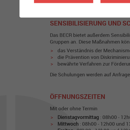
Meldung einreichen
SENSIBILISIERUNG UND 
Das BECR bietet außerdem Sensibili
Gruppen an. Diese Maßnahmen könn
das Verständnis der Mechanis
die Prävention von Diskriminier
bewährte Verfahren zur Förderu
Die Schulungen werden auf Anfrage 
ÖFFNUNGSZEITEN
Mit oder ohne Termin
Dienstagvormittag
: 08h00 - 12
Mittwoch
: 08h00 - 12h00 und 