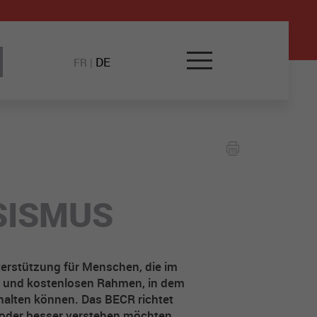
DE
FR
|
SISMUS
terstützung für Menschen, die im
gen und kostenlosen Rahmen, in dem
halten können. Das BECR richtet
n oder besser verstehen möchten.