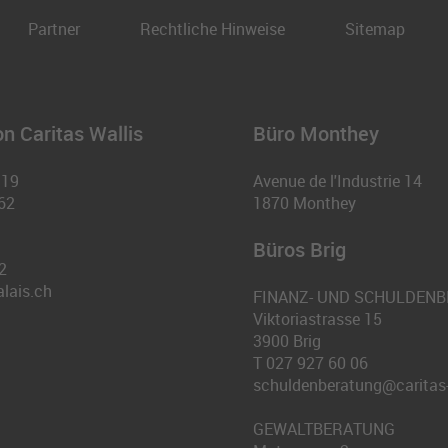
Partner
Rechtliche Hinweise
Sitemap
n Caritas Wallis
Büro Monthey
 19
Avenue de l'Industrie 14
62
1870
Monthey
Büros Brig
2
alais.ch
FINANZ- UND SCHULDEN
Viktoriastrasse 15
3900
Brig
T
027 927 60 06
schuldenberatung@caritas-
GEWALTBERATUNG