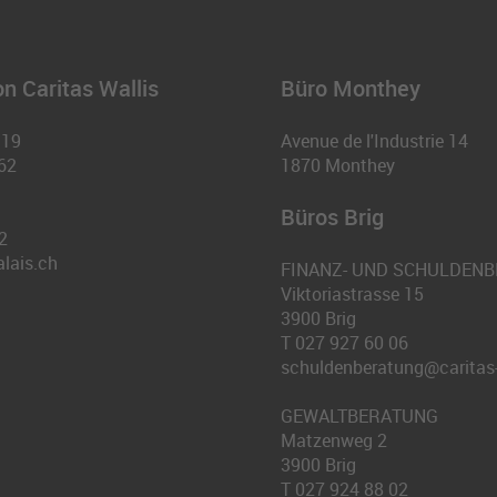
n Caritas Wallis
Büro Monthey
 19
Avenue de l'Industrie 14
62
1870
Monthey
Büros Brig
2
alais.ch
FINANZ- UND SCHULDEN
Viktoriastrasse 15
3900
Brig
T
027 927 60 06
schuldenberatung@caritas-
GEWALTBERATUNG
Matzenweg 2
3900
Brig
T
027 924 88 02