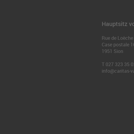
Hauptsitz vo
Rue de Loèche
Case postale 1
1951
Sion
T
027 323 35 0
info@caritas-v