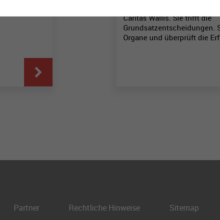
gt Caritas
Die Generalversammlung ist
Caritas Wallis. Sie trifft die
Grundsatzentscheidungen. S
Organe und überprüft die Erf
Partner
Rechtliche Hinweise
Sitemap