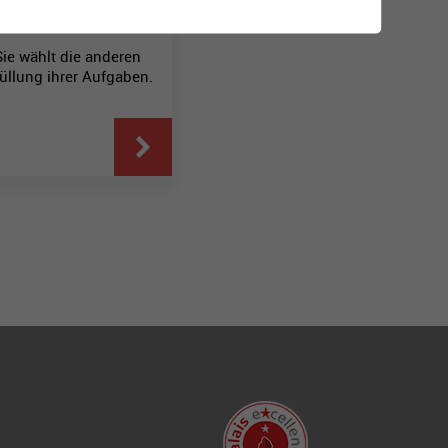
 das oberste Organ von
ie wählt die anderen
üllung ihrer Aufgaben.