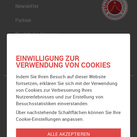
Newsletter
Partner
Rechtliche Hinweise
Sitemap
EINWILLIGUNG ZUR
VERWENDUNG VON COOKIES
Indem Sie Ihren Besuch auf dieser Website
fortsetzen, erklären Sie sich mit der Verwendung
Hauptsitz von Caritas Wallis
von Cookies zur Verbesserung Ihres
Nutzererlebnisses und zur Erstellung von
Rue de Loèche 19
Besuchsstatistiken einverstanden.
Case postale 162
Über nachstehende Schaltflächen können Sie Ihre
1951
Sion
Cookie-Einstellungen anpassen.
T
027 323 35 02
ALLE AKZEPTIEREN