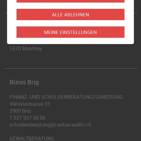
info@caritas-valais.ch
ALLE ABLEHNEN
Büro Monthey
MEINE EINSTELLUNGEN
Avenue de l'Industrie 14
1870
Monthey
Büros Brig
FINANZ- UND SCHULDENBERATUNG/SANIERUNG
Viktoriastrasse 15
3900
Brig
T
027 927 60 06
schuldenberatung@caritas-wallis.ch
GEWALTBERATUNG