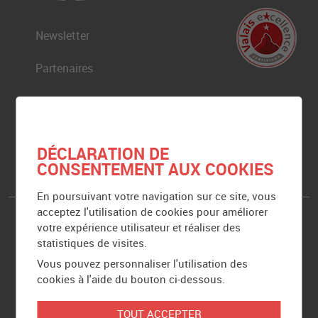
Newsletter
Partenaires
Mentions légales
Plan du site
DÉCLARATION DE
CONSENTEMENT AUX COOKIES
En poursuivant votre navigation sur ce site, vous
acceptez l'utilisation de cookies pour améliorer
Siège de Caritas Valais
votre expérience utilisateur et réaliser des
statistiques de visites.
Rue de Loèche 19
Vous pouvez personnaliser l'utilisation des
Case postale 162
cookies à l'aide du bouton ci-dessous.
1951
Sion
TOUT ACCEPTER