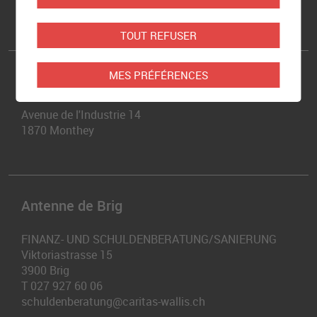
T
027 323 35 02
info@caritas-valais.ch
TOUT REFUSER
MES PRÉFÉRENCES
Antenne de Monthey
Avenue de l'Industrie 14
1870
Monthey
Antenne de Brig
FINANZ- UND SCHULDENBERATUNG/SANIERUNG
Viktoriastrasse 15
3900
Brig
T
027 927 60 06
schuldenberatung@caritas-wallis.ch