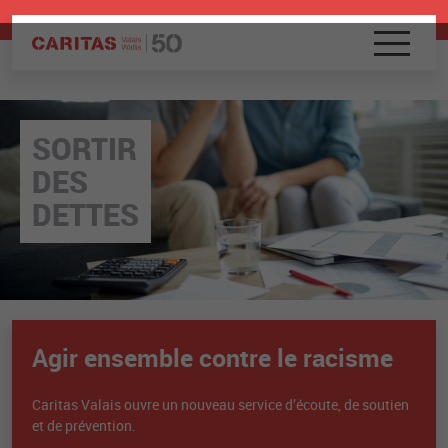
SORTIR
DES
DETTES
Agir ensemble contre le racisme
Caritas Valais ouvre un nouveau service d’écoute, de soutien
et de prévention.