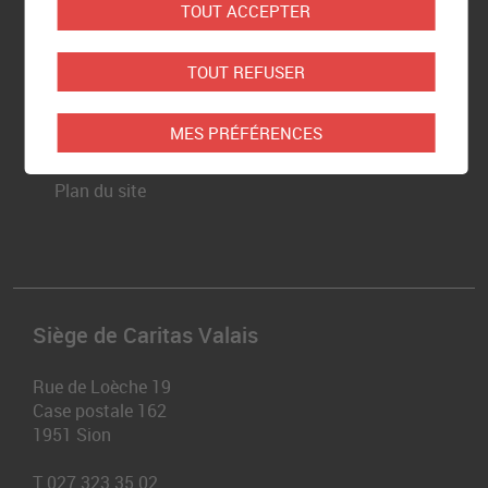
TOUT ACCEPTER
Newsletter
TOUT REFUSER
Partenaires
MES PRÉFÉRENCES
Mentions légales
Plan du site
Siège de Caritas Valais
Rue de Loèche 19
Case postale 162
1951
Sion
T
027 323 35 02