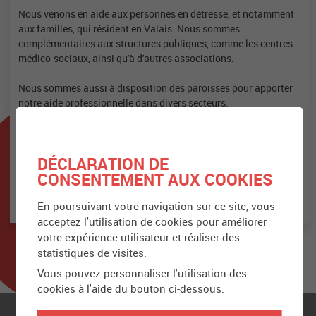
Nous venons en aide aux personnes en détresse, et notamment
aux familles, qui résident en Valais. Nous sommes
complémentaires aux structures publiques, comme les centres
médico-sociaux, ainsi qu'à d'autres associations.
Nous sommes aussi à disposition des paroisses pour apporter
notre aide professionnelle dans divers secteurs.
Attention : appels frauduleux au nom
DÉCLARATION DE
de Caritas !
CONSENTEMENT AUX COOKIES
En poursuivant votre navigation sur ce site, vous
acceptez l'utilisation de cookies pour améliorer
votre expérience utilisateur et réaliser des
statistiques de visites.
Vous pouvez personnaliser l'utilisation des
cookies à l'aide du bouton ci-dessous.